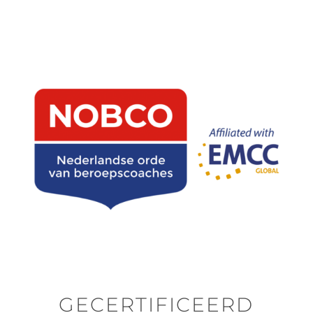
GECERTIFICEERD